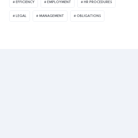
EFFICIENCY
EMPLOYMENT
HR PROCEDURES
LEGAL
MANAGEMENT
OBLIGATIONS
Ubicación
Bogotá
Colombia
Contacto
311 249 6240 - 320 261