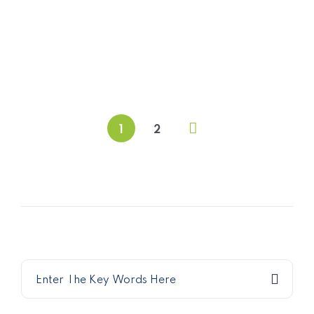
06
OCT
Policies & Procedures for Startups
1
2