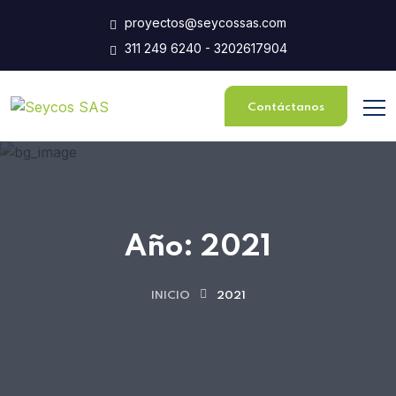
proyectos@seycossas.com
311 249 6240 - 3202617904
Contáctanos
Año:
2021
INICIO
2021