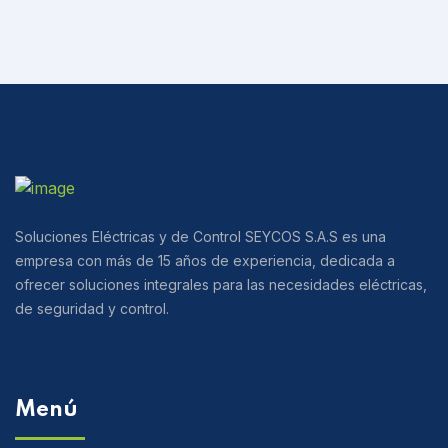
7904
proyectos@seycossas.com
Horarios
Lun-Vie 8:00 AM - 5:00 PM
Sab 8:00 AM - 2:00 PM
Soluciones Eléctricas y de Control SEYCOS S.A.S es una
empresa con más de 15 años de experiencia, dedicada a
ofrecer soluciones integrales para las necesidades eléctricas,
de seguridad y control.
Menú