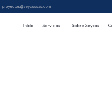
proyectos@seycossas.com
Inicio
Servicios
Sobre Seycos
C