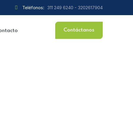
Teléfonos:
311 249 6240 - 3202617904
Contáctanos
ontacto